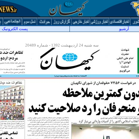
آرشيو
پست الکترونیک
سه شنبه 24
اردیبهشت 139
2
- شماره 204
89