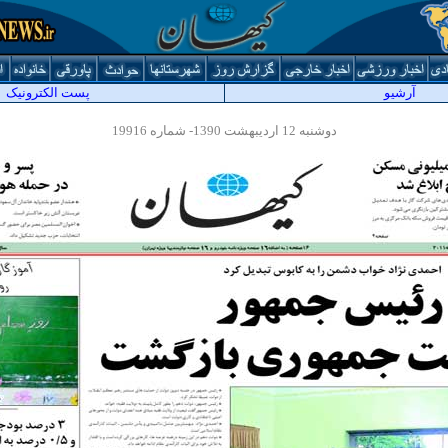
آرشيو
پست الکترونیک
دوشنبه 12 اردیبهشت 1390- شماره 19916