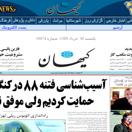
آرشيو
پست الکترونیک
یکشنبه 30 خرداد 1389- شماره 19674