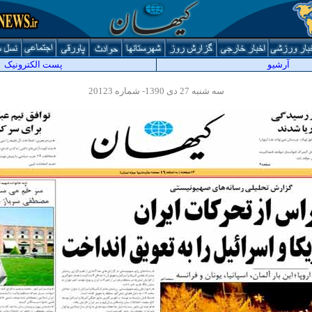
آرشيو
پست الکترونیک
سه شنبه 27 دی 1390- شماره 20123