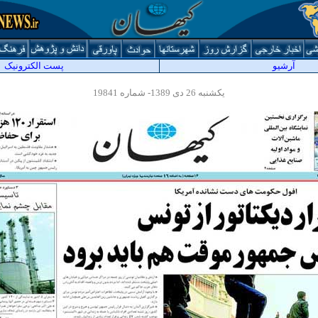
آرشيو
پست الکترونیک
یکشنبه 26 دی 1389- شماره 19841