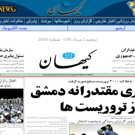
آرشيو
پست الکترونیک
دوشنبه 2
مرداد
1391 - شماره 20263